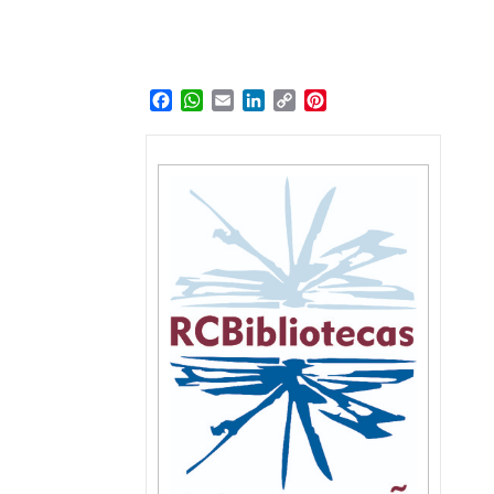
Facebook
WhatsApp
Email
LinkedIn
Copy
Pinterest
Link