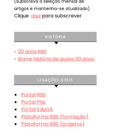
(subscreva a seleção mensal de
artigos e mantenha-se atualizado)
Clique
aqui
para subscrever
HISTÓRIA
•
20 anos RBE
•
Breve história de quase 30 anos
LIGAÇÕES ÚTEIS
Portal RBE
Portal PNL
Portal EduQA
Plataforma RBE (formação)
Plataforma RBE (projetos)