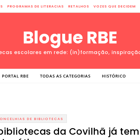
ES
PROGRAMAS DE LITERACIAS
RETALHOS
VOZES QUE DECIDEM
Blogue RBE
tecas escolares em rede: (in)formação, inspiraçã
PORTAL RBE
TODAS AS CATEGORIAS
HISTÓRICO
ONCELHIAS DE BIBLIOTECAS
ibliotecas da Covilhã já tem