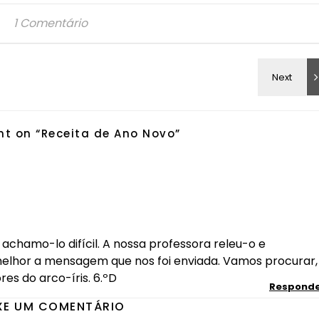
1 Comentário
t on “
Receita de Ano Novo
”
achamo-lo difícil. A nossa professora releu-o e
hor a mensagem que nos foi enviada. Vamos procurar,
es do arco-íris. 6.ºD
Respond
XE UM COMENTÁRIO