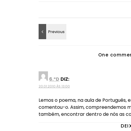
One commen
6.ºD
DIZ:
20.01.2010 ÀS 13:00
Lemos o poema, na aula de Português, e 
comentou-o. Assim, compreendemos mel
também, encontrar dentro de nós as cor
DEI