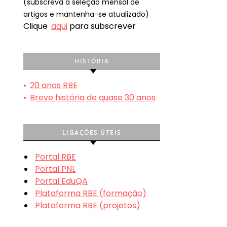
(subscreva a seleção mensal de
artigos e mantenha-se atualizado)
Clique
aqui
para subscrever
HISTÓRIA
•
20 anos RBE
•
Breve história de quase 30 anos
LIGAÇÕES ÚTEIS
Portal RBE
Portal PNL
Portal EduQA
Plataforma RBE (formação)
Plataforma RBE (projetos)