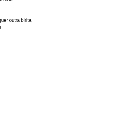
r outra birita,
s
,