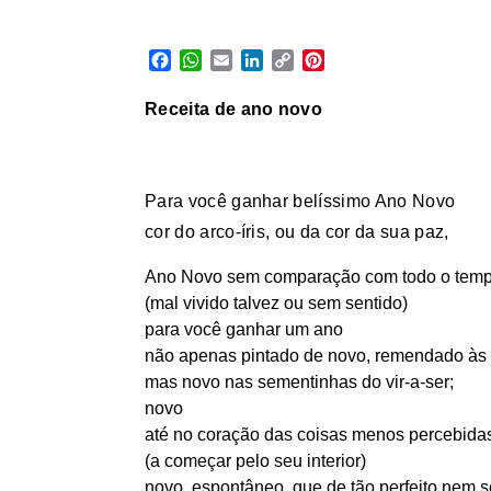
Facebook
WhatsApp
Email
LinkedIn
Copy
Pinterest
Link
Receita de ano novo
Para você ganhar belíssimo Ano Novo
cor do arco-íris, ou da cor da sua paz,
Ano Novo sem comparação com todo o tempo
(mal vivido talvez ou sem sentido)
para você ganhar um ano
não apenas pintado de novo, remendado às c
mas novo nas sementinhas do vir-a-ser;
novo
até no coração das coisas menos percebida
(a começar pelo seu interior)
novo, espontâneo, que de tão perfeito nem s