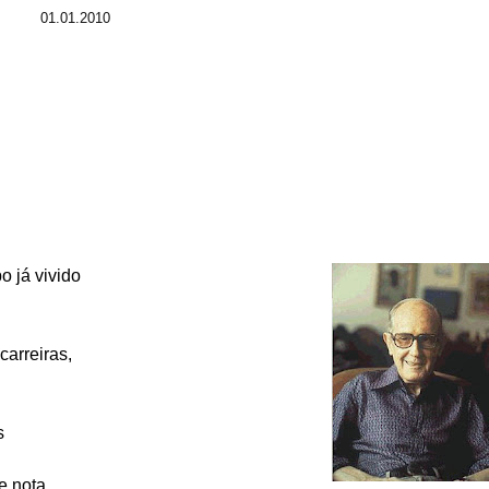
01.01.2010
 já vivido
arreiras,
s
e nota,