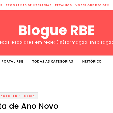
ES
PROGRAMAS DE LITERACIAS
RETALHOS
VOZES QUE DECIDEM
Blogue RBE
tecas escolares em rede: (in)formação, inspiraçã
PORTAL RBE
TODAS AS CATEGORIAS
HISTÓRICO
-
AUTORES
POESIA
ta de Ano Novo