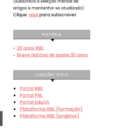
(subscreva a seleção mensal de
artigos e mantenha-se atualizado)
Clique
aqui
para subscrever
HISTÓRIA
•
20 anos RBE
•
Breve história de quase 30 anos
LIGAÇÕES ÚTEIS
Portal RBE
Portal PNL
Portal EduQA
Plataforma RBE (formação)
Plataforma RBE (projetos)