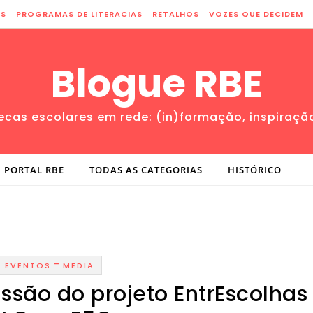
ES
PROGRAMAS DE LITERACIAS
RETALHOS
VOZES QUE DECIDEM
Blogue RBE
tecas escolares em rede: (in)formação, inspiraçã
PORTAL RBE
TODAS AS CATEGORIAS
HISTÓRICO
-
EVENTOS
MEDIA
ssão do projeto EntrEscolhas