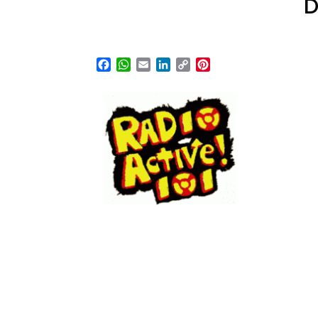
D
Facebook
WhatsApp
Email
LinkedIn
Copy
Pinterest
Link