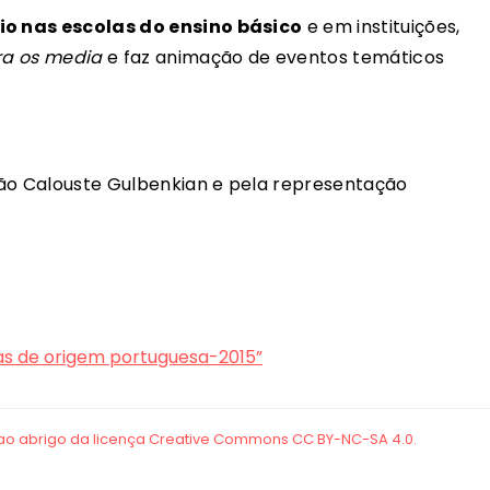
dio nas escolas do ensino básico
e em instituições,
ara os media
e faz animação de eventos temáticos
ção Calouste Gulbenkian e pela representação
as de origem portuguesa-2015”