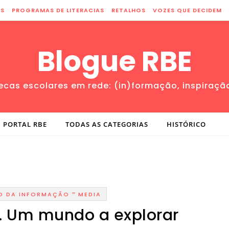
ES
PROGRAMAS DE LITERACIAS
RETALHOS
VOZES QUE DECIDEM
Blogue RBE
tecas escolares em rede: (in)formação, inspiraçã
PORTAL RBE
TODAS AS CATEGORIAS
HISTÓRICO
-
O DA INFORMAÇÃO
MEDIA
. Um mundo a explorar