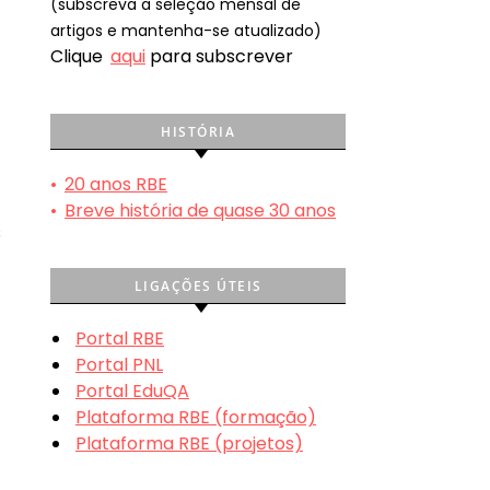
(subscreva a seleção mensal de
artigos e mantenha-se atualizado)
Clique
aqui
para subscrever
HISTÓRIA
•
20 anos RBE
•
Breve história de quase 30 anos
s
LIGAÇÕES ÚTEIS
Portal RBE
Portal PNL
Portal EduQA
Plataforma RBE (formação)
Plataforma RBE (projetos)