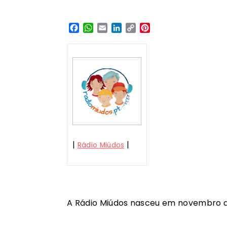
Facebook
WhatsApp
Email
LinkedIn
Copy
Pinterest
Link
|
|
Rádio Miúdos
A Rádio Miúdos nasceu em novembro d