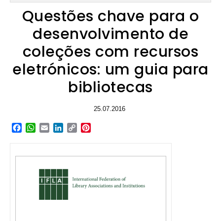
Questões chave para o
desenvolvimento de
coleções com recursos
eletrónicos: um guia para
bibliotecas
25.07.2016
Facebook
WhatsApp
Email
LinkedIn
Copy
Pinterest
Link