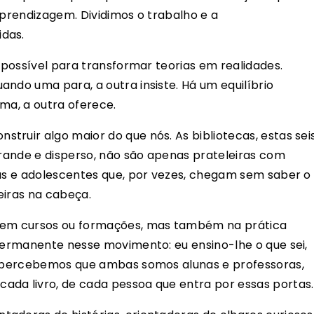
aprendizagem. Dividimos o trabalho e a
das.
o possível para transformar teorias em realidades.
ndo uma para, a outra insiste. Há um equilíbrio
uma, a outra oferece.
truir algo maior do que nós. As bibliotecas, estas sei
grande e disperso, não são apenas prateleiras com
ças e adolescentes que, por vezes, chegam sem saber o
eiras na cabeça.
em cursos ou formações, mas também na prática
 permanente nesse movimento: eu ensino-lhe o que sei,
m, percebemos que ambas somos alunas e professoras,
ada livro, de cada pessoa que entra por essas portas.