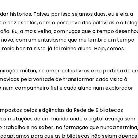
 histórias. Talvez por isso sejamos duas, eu e ela, a
 e dez escolas, com o peso leve das palavras e o fôle
afio. Eu, a mais velha, com rugas que o tempo desenho
mais nova, com um entusiasmo que me lembra um tempo
nia bonita nisto: já foi minha aluna. Hoje, somos
iração mútua, no amor pelos livros e na partilha de u
 movidas pela vontade de transformar cada visita à
ro num companheiro fiel e cada aluno num explorador
impostos pelas exigências da Rede de Bibliotecas
 pelas mutações de um mundo onde o digital avança sem
 trabalho e no saber, na formação que nunca termina
e adaptamos para que as bibliotecas não sejam apenas