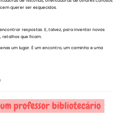
adoras de histórias, orientadoras de olhares curiosos
ecem querer ser esquecidos.
ncontrar respostas. E, talvez, para inventar novas
, retalhos que ficam.
apenas um lugar. É um encontro, um caminho e uma
a