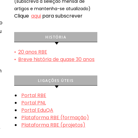
(subscreva a seleção mensal de
artigos e mantenha-se atualizado)
Clique
aqui
para subscrever
go
u
HISTÓRIA
•
20 anos RBE
•
Breve história de quase 30 anos
m
LIGAÇÕES ÚTEIS
Portal RBE
Portal PNL
Portal EduQA
Plataforma RBE (formação)
Plataforma RBE (projetos)
,