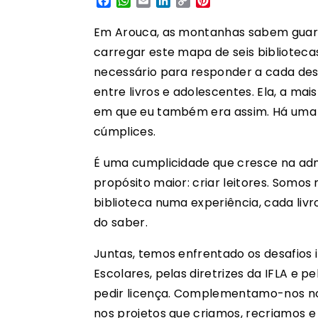
Facebook
WhatsApp
Email
LinkedIn
Copy
Pinterest
Link
Em Arouca, as montanhas sabem guardar
carregar este mapa de seis bibliotecas
necessário para responder a cada des
entre livros e adolescentes. Ela, a 
em que eu também era assim. Há uma iro
cúmplices.
É uma cumplicidade que cresce na adm
propósito maior: criar leitores. Somos
biblioteca numa experiência, cada liv
do saber.
Juntas, temos enfrentado os desafios 
Escolares, pelas diretrizes da IFLA e
pedir licença. Complementamo-nos no
nos projetos que criamos, recriamos 