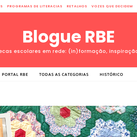
ES
PROGRAMAS DE LITERACIAS
RETALHOS
VOZES QUE DECIDEM
Blogue RBE
tecas escolares em rede: (in)formação, inspiraçã
PORTAL RBE
TODAS AS CATEGORIAS
HISTÓRICO