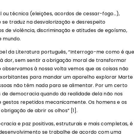
ou técnica (eleições, acordos de cessar-fogo…),
ue se traduz na desvalorização e desrespeito
os de violência, discriminação e atitudes de egoísmo,
 e mundo.
obel da Literatura português, “Interrogo-me como é qu
ia, à dor, sem sentir a obrigação moral de transformar
do observamos à nossa volta vemos que as coisas não
xorbitantes para mandar um aparelho explorar Marte
soas não têm nada para se alimentar. Por um certo
 de democracia quando da realidade dela não nos
 de gestos repetidos mecanicamente. Os homens e os
obrigação de abrir os olhos” [1].
racia e paz positivas, estruturais e mais completas, é
e desenvolvimento se trabalhe de acordo com uma