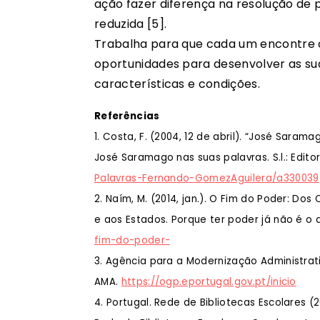
ação fazer diferença na resolução de
reduzida [5].
Trabalha para que cada um encontre o
oportunidades para desenvolver as su
características e condições.
Referências
1. Costa, F. (2004, 12 de abril). “José Saramag
José Saramago nas suas palavras. S.l.: Edito
Palavras-Fernando-GomezAguilera/a330039
2. Naím, M. (2014, jan.). O Fim do Poder: D
e aos Estados. Porque ter poder já não é o qu
fim-do-poder-
3. Agência para a Modernização Administrati
AMA.
https://ogp.eportugal.gov.pt/inicio
4. Portugal. Rede de Bibliotecas Escolares (