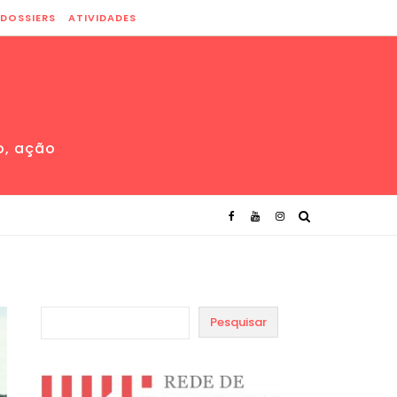
DOSSIERS
ATIVIDADES
o, ação
Pesquisar