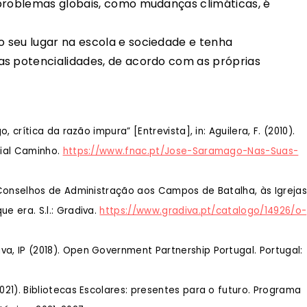
 problemas globais, como mudanças climáticas, é
 seu lugar na escola e sociedade e tenha
as potencialidades, de acordo com as próprias
o, crítica da razão impura” [Entrevista], in: Aguilera, F. (2010).
rial Caminho.
https://www.fnac.pt/Jose-Saramago-Nas-Suas-
os Conselhos de Administração aos Campos de Batalha, às Igrejas
e era. S.l.: Gradiva.
https://www.gradiva.pt/catalogo/14926/o-
va, IP (2018). Open Government Partnership Portugal. Portugal:
2021). Bibliotecas Escolares: presentes para o futuro. Programa