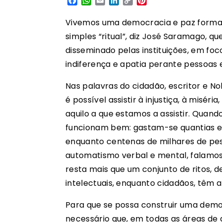
Facebook
WhatsApp
Email
LinkedIn
Copy
Pinterest
Link
Vivemos uma democracia e paz formal 
simples “ritual”, diz José Saramago, q
disseminado pelas instituições, em foc
indiferença e apatia perante pessoas
Nas palavras do cidadão, escritor e N
é possível assistir à injustiça, à misér
aquilo a que estamos a assistir. Quan
funcionam bem: gastam-se quantias e
enquanto centenas de milhares de pes
automatismo verbal e mental, falamos
resta mais que um conjunto de ritos,
intelectuais, enquanto cidadãos, têm a 
Para que se possa construir uma democ
necessário que, em todas as áreas d