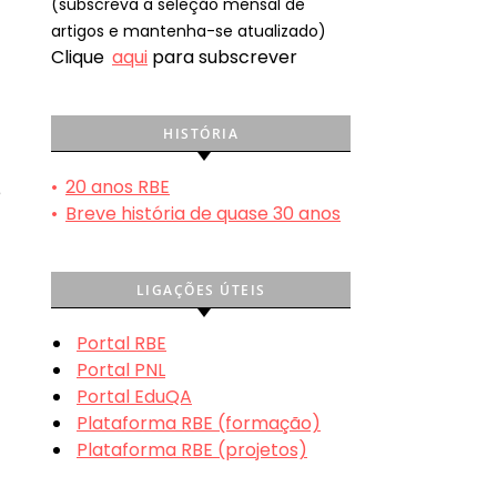
(subscreva a seleção mensal de
artigos e mantenha-se atualizado)
Clique
aqui
para subscrever
HISTÓRIA
•
20 anos RBE
e
•
Breve história de quase 30 anos
LIGAÇÕES ÚTEIS
Portal RBE
Portal PNL
Portal EduQA
Plataforma RBE (formação)
Plataforma RBE (projetos)