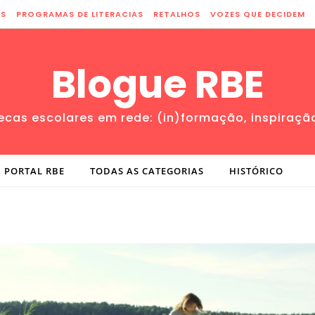
ES
PROGRAMAS DE LITERACIAS
RETALHOS
VOZES QUE DECIDEM
Blogue RBE
tecas escolares em rede: (in)formação, inspiraçã
PORTAL RBE
TODAS AS CATEGORIAS
HISTÓRICO