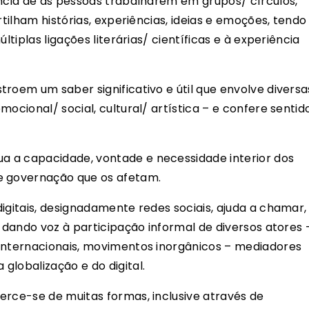
ência de as pessoas trabalharem em grupos/ círculos,
rtilham histórias, experiências, ideias e emoções, tendo
ltiplas ligações literárias/ científicas e à experiência
roem um saber significativo e útil que envolve diversa
ocional/ social, cultural/ artística – e confere sentid
 a capacidade, vontade e necessidade interior dos
e governação que os afetam.
igitais, designadamente redes sociais, ajuda a chamar,
, dando voz à participação informal de diversos atores 
 internacionais, movimentos inorgânicos – mediadores
globalização e do digital.
erce-se de muitas formas, inclusive através de