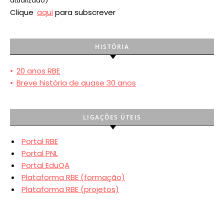
atualizado)
Clique
aqui
para subscrever
HISTÓRIA
•
20 anos RBE
•
Breve história de quase 30 anos
LIGAÇÕES ÚTEIS
Portal RBE
Portal PNL
Portal EduQA
Plataforma RBE (formação)
Plataforma RBE (projetos)