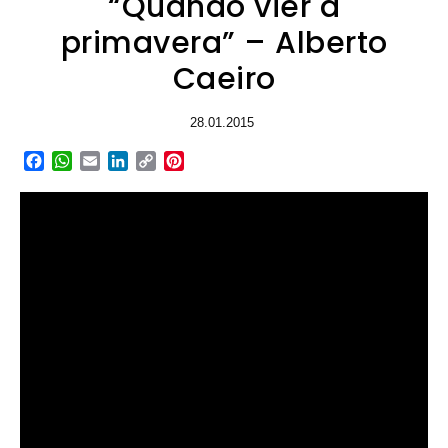
“Quando vier a
primavera” – Alberto
Caeiro
28.01.2015
Facebook
WhatsApp
Email
LinkedIn
Copy
Pinterest
Link