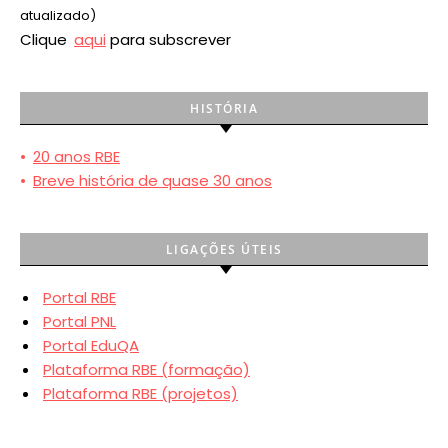
atualizado)
Clique
aqui
para subscrever
HISTÓRIA
•
20 anos RBE
•
Breve história de quase 30 anos
LIGAÇÕES ÚTEIS
Portal RBE
Portal PNL
Portal EduQA
Plataforma RBE (formação)
Plataforma RBE (projetos)