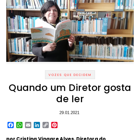
VOZES QUE DECIDEM
Quando um Diretor gosta
de ler
29.01.2021
Facebook
WhatsApp
Email
LinkedIn
Copy
Pinterest
Link
por Cristina Vinagre Alves, Diretora do