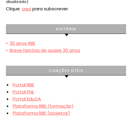
atualizado)
Clique
aqui
para subscrever
HISTÓRIA
•
20 anos RBE
•
Breve história de quase 30 anos
LIGAÇÕES ÚTEIS
Portal RBE
Portal PNL
Portal EduQA
Plataforma RBE (formação)
Plataforma RBE (projetos)