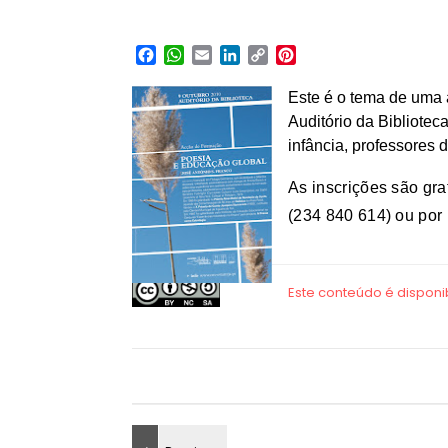
Facebook
WhatsApp
Email
LinkedIn
Copy
Pinterest
Link
Este é o tema de uma 
Auditório da Bibliotec
infância, professores 
As inscrições são gra
(234 840 614) ou por 