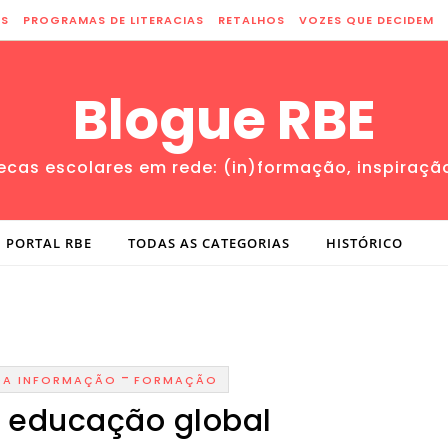
ES
PROGRAMAS DE LITERACIAS
RETALHOS
VOZES QUE DECIDEM
Blogue RBE
tecas escolares em rede: (in)formação, inspiraçã
PORTAL RBE
TODAS AS CATEGORIAS
HISTÓRICO
-
DA INFORMAÇÃO
FORMAÇÃO
e educação global