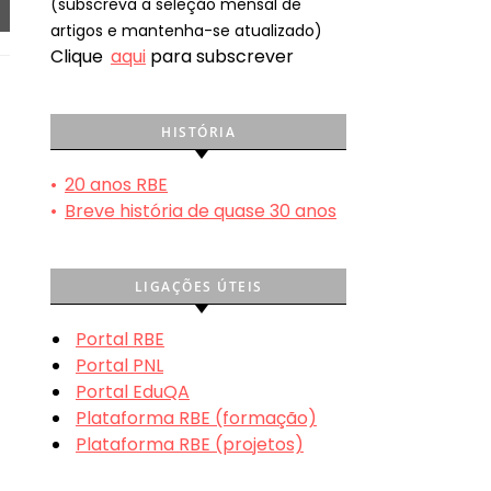
(subscreva a seleção mensal de
artigos e mantenha-se atualizado)
Clique
aqui
para subscrever
HISTÓRIA
•
20 anos RBE
•
Breve história de quase 30 anos
LIGAÇÕES ÚTEIS
Portal RBE
Portal PNL
Portal EduQA
Plataforma RBE (formação)
Plataforma RBE (projetos)