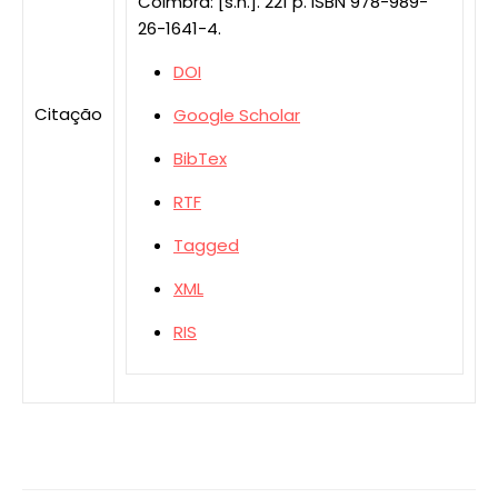
Coimbra: [s.n.]. 221 p. ISBN 978-989-
26-1641-4.
DOI
Citação
Google Scholar
BibTex
RTF
Tagged
XML
RIS