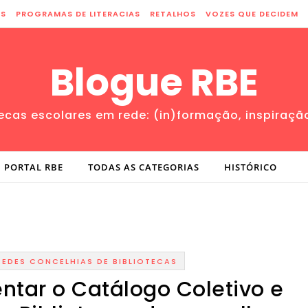
ES
PROGRAMAS DE LITERACIAS
RETALHOS
VOZES QUE DECIDEM
Blogue RBE
tecas escolares em rede: (in)formação, inspiraçã
PORTAL RBE
TODAS AS CATEGORIAS
HISTÓRICO
REDES CONCELHIAS DE BIBLIOTECAS
ntar o Catálogo Coletivo e