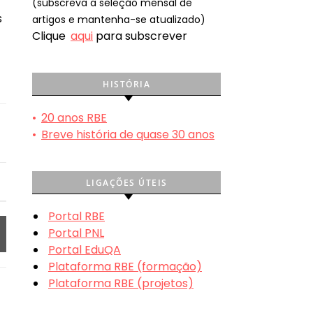
(subscreva a seleção mensal de
s
artigos e mantenha-se atualizado)
Clique
aqui
para subscrever
HISTÓRIA
•
20 anos RBE
•
Breve história de quase 30 anos
LIGAÇÕES ÚTEIS
Portal RBE
Portal PNL
Portal EduQA
Plataforma RBE (formação)
Plataforma RBE (projetos)