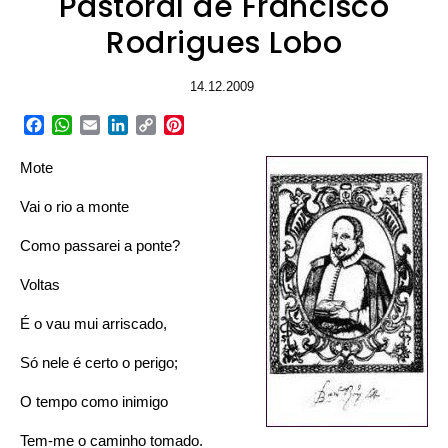
Pastoral de Francisco
Rodrigues Lobo
14.12.2009
Facebook
WhatsApp
Email
LinkedIn
Copy
Pinterest
Link
Mote
Vai o rio a monte
Como passarei a ponte?
Voltas
É o vau mui arriscado,
Só nele é certo o perigo;
O tempo como inimigo
Tem-me o caminho tomado.