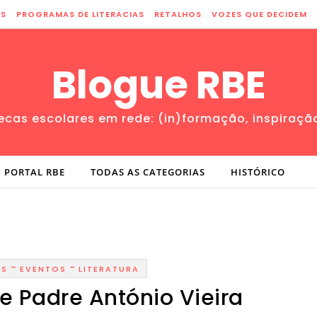
ES
PROGRAMAS DE LITERACIAS
RETALHOS
VOZES QUE DECIDEM
Blogue RBE
tecas escolares em rede: (in)formação, inspiraçã
PORTAL RBE
TODAS AS CATEGORIAS
HISTÓRICO
-
-
ES
EVENTOS
LITERATURA
re Padre António Vieira