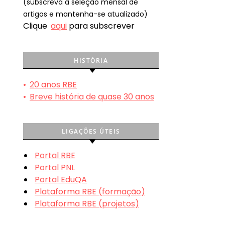
(subscreva a seleção mensal de
artigos e mantenha-se atualizado)
Clique
aqui
para subscrever
HISTÓRIA
•
20 anos RBE
•
Breve história de quase 30 anos
LIGAÇÕES ÚTEIS
Portal RBE
Portal PNL
Portal EduQA
Plataforma RBE (formação)
Plataforma RBE (projetos)