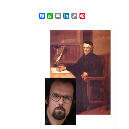
Facebook
WhatsApp
Email
LinkedIn
Copy
Pinterest
Link