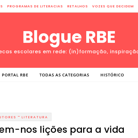
ES
PROGRAMAS DE LITERACIAS
RETALHOS
VOZES QUE DECIDEM
Blogue RBE
tecas escolares em rede: (in)formação, inspiraçã
PORTAL RBE
TODAS AS CATEGORIAS
HISTÓRICO
-
UTORES
LITERATURA
em-nos lições para a vida