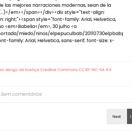
 de las mejores narraciones modernas, sean de la
a. (…)</em></span></div><div style="text-align:
n: right;"><span style="font-family: Arial, Helvetica,
s no <em>Babelia</em>, 30 julho <a
/portada/miedo/ninos/elpepuculbab/20110730elpbabpor_
family: Arial, Helvetica, sans-serif; font-size: x-
Sem comentários