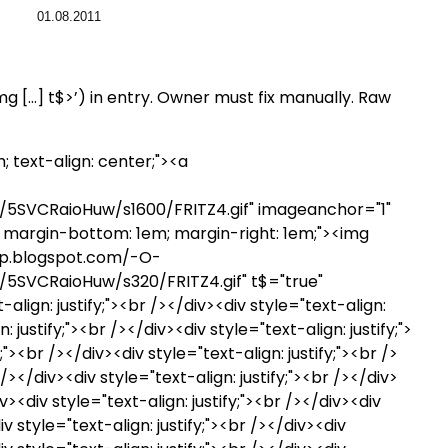
01.08.2011
mg […] t$>’) in entry. Owner must fix manually. Raw
; text-align: center;"><a
SVCRaioHuw/s1600/FRITZ4.gif" imageanchor="1"
 left; margin-bottom: 1em; margin-right: 1em;"><img
.bp.blogspot.com/-O-
SVCRaioHuw/s320/FRITZ4.gif" t$="true"
align: justify;"><br /></div><div style="text-align:
: justify;"><br /></div><div style="text-align: justify;">
;"><br /></div><div style="text-align: justify;"><br />
 /></div><div style="text-align: justify;"><br /></div>
iv><div style="text-align: justify;"><br /></div><div
iv style="text-align: justify;"><br /></div><div