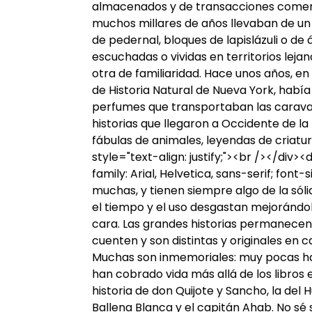
almacenados y de transacciones comer
muchos millares de años llevaban de un
de pedernal, bloques de lapislázuli o de
escuchadas o vividas en territorios leja
otra de familiaridad. Hace unos años, en
de Historia Natural de Nueva York, había
perfumes que transportaban las caravana
historias que llegaron a Occidente de la
fábulas de animales, leyendas de criatu
style="text-align: justify;"><br /></div><
family: Arial, Helvetica, sans-serif; font
muchas, y tienen siempre algo de la sóli
el tiempo y el uso desgastan mejorándol
cara. Las grandes historias permanecen
cuenten y son distintas y originales en 
Muchas son inmemoriales: muy pocas han
han cobrado vida más allá de los libros 
historia de don Quijote y Sancho, la del 
Ballena Blanca y el capitán Ahab. No sé