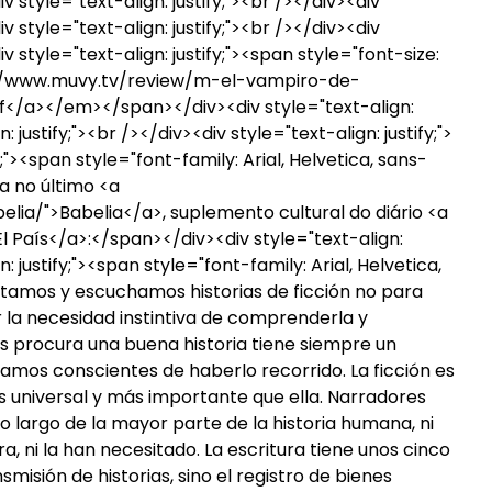
iv style="text-align: justify;"><br /></div><div
iv style="text-align: justify;"><br /></div><div
iv style="text-align: justify;"><span style="font-size:
://www.muvy.tv/review/m-el-vampiro-de-
rf</a></em></span></div><div style="text-align:
: justify;"><br /></div><div style="text-align: justify;">
y;"><span style="font-family: Arial, Helvetica, sans-
a no último <a
lia/">Babelia</a>, suplemento cultural do diário <a
 País</a>:</span></div><div style="text-align:
n: justify;"><span style="font-family: Arial, Helvetica,
ntamos y escuchamos historias de ficción no para
or la necesidad instintiva de comprenderla y
s procura una buena historia tiene siempre un
amos conscientes de haberlo recorrido. La ficción es
s universal y más importante que ella. Narradores
lo largo de la mayor parte de la historia humana, ni
ra, ni la han necesitado. La escritura tiene unos cinco
nsmisión de historias, sino el registro de bienes