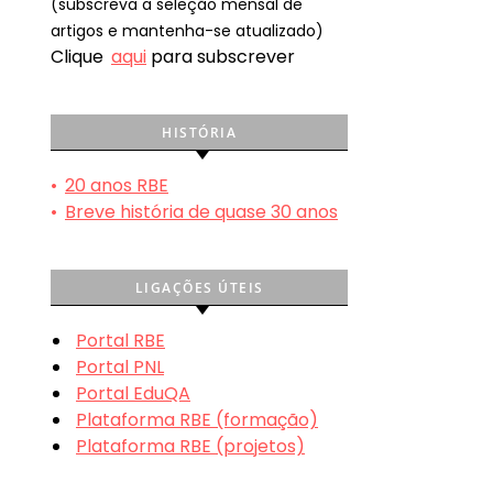
(subscreva a seleção mensal de
artigos e mantenha-se atualizado)
Clique
aqui
para subscrever
HISTÓRIA
•
20 anos RBE
•
Breve história de quase 30 anos
LIGAÇÕES ÚTEIS
Portal RBE
Portal PNL
Portal EduQA
Plataforma RBE (formação)
Plataforma RBE (projetos)