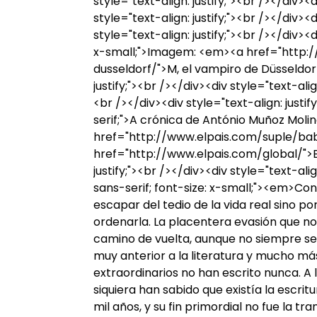
style="text-align: justify;"><br /></div><d
style="text-align: justify;"><br /></div><d
style="text-align: justify;"><br /></div><d
x-small;">Imagem: <em><a href="http
dusseldorf/">M, el vampiro de Düsseldo
justify;"><br /></div><div style="text-align
<br /></div><div style="text-align: justif
serif;">A crónica de António Muñoz Molin
href="http://www.elpais.com/suple/babe
href="http://www.elpais.com/global/">El
justify;"><br /></div><div style="text-alig
sans-serif; font-size: x-small;"><em>Co
escapar del tedio de la vida real sino p
ordenarla. La placentera evasión que no
camino de vuelta, aunque no siempre se
muy anterior a la literatura y mucho má
extraordinarios no han escrito nunca. A 
siquiera han sabido que existía la escritu
mil años, y su fin primordial no fue la tra