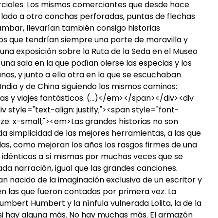
ciales. Los mismos comerciantes que desde hace
 lado a otro conchas perforadas, puntas de flechas
 ámbar, llevarían también consigo historias
nos que tendrían siempre una parte de maravilla y
 una exposición sobre la Ruta de la Seda en el Museo
 una sala en la que podían olerse las especias y los
s, y junto a ella otra en la que se escuchaban
 India y de China siguiendo los mismos caminos:
ras y viajes fantásticos. (…)</em></span></div><div
div style="text-align: justify;"><span style="font-
-size: x-small;"><em>Las grandes historias no son
da simplicidad de las mejores herramientas, a las que
as, como mejoran los años los rasgos firmes de una
 idénticas a sí mismas por muchas veces que se
cada narración, igual que las grandes canciones.
 nacido de la imaginación exclusiva de un escritor y
en las que fueron contadas por primera vez. La
Humbert Humbert y la nínfula vulnerada Lolita, la de la
 si hay alguna más. No hay muchas más. El armazón