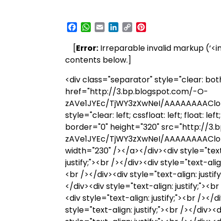
Facebook
WhatsApp
Email
LinkedIn
Copy
Pinterest
Link
[
Error:
Irreparable invalid markup (‘<i
contents below.]
<div class="separator" style="clear: both
href="http://3.bp.blogspot.com/-O-
zAVe1JYEc/TjWY3zXwNeI/AAAAAAAAClo/5
style="clear: left; cssfloat: left; float:
border="0" height="320" src="http://3
zAVe1JYEc/TjWY3zXwNeI/AAAAAAAAClo/5
width="230" /></a></div><div style="text-
justify;"><br /></div><div style="text-align
<br /></div><div style="text-align: justify
</div><div style="text-align: justify;"><br
<div style="text-align: justify;"><br /></d
style="text-align: justify;"><br /></div><d