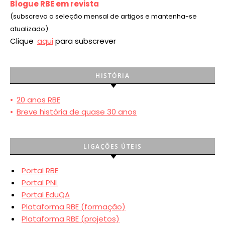
Blogue RBE em revista
(subscreva a seleção mensal de artigos e mantenha-se
atualizado)
Clique
aqui
para subscrever
HISTÓRIA
•
20 anos RBE
•
Breve história de quase 30 anos
LIGAÇÕES ÚTEIS
Portal RBE
Portal PNL
Portal EduQA
Plataforma RBE (formação)
Plataforma RBE (projetos)