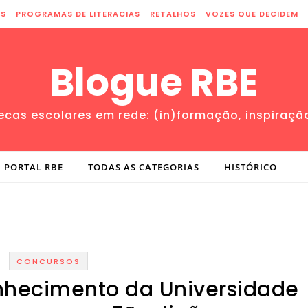
ES
PROGRAMAS DE LITERACIAS
RETALHOS
VOZES QUE DECIDEM
Blogue RBE
tecas escolares em rede: (in)formação, inspiraçã
PORTAL RBE
TODAS AS CATEGORIAS
HISTÓRICO
CONCURSOS
nhecimento da Universidade