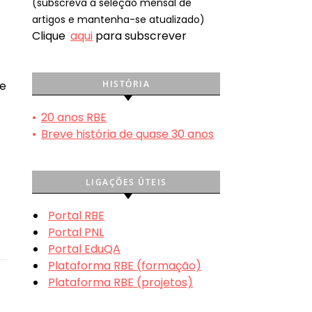
(subscreva a seleção mensal de
artigos e mantenha-se atualizado)
Clique
aqui
para subscrever
HISTÓRIA
e
•
20 anos RBE
•
Breve história de quase 30 anos
LIGAÇÕES ÚTEIS
Portal RBE
Portal PNL
Portal EduQA
Plataforma RBE (formação)
Plataforma RBE (projetos)