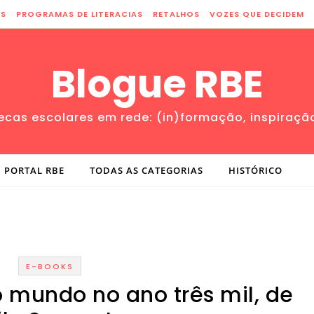
ES
PROGRAMAS DE LITERACIAS
RETALHOS
VOZES QUE DECIDEM
Blogue RBE
tecas escolares em rede: (in)formação, inspiraçã
PORTAL RBE
TODAS AS CATEGORIAS
HISTÓRICO
E-BOOKS
 mundo no ano três mil, de