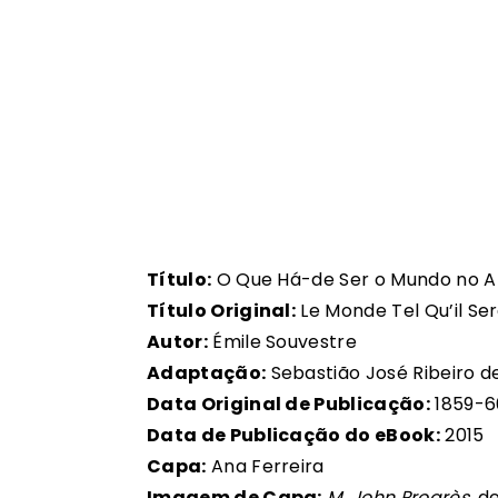
Título:
O Que Há-de Ser o Mundo no An
Título Original:
Le Monde Tel Qu’il Se
Autor:
Émile Souvestre
Adaptação:
Sebastião José Ribeiro d
Data Original de Publicação:
1859-6
Data de Publicação do eBook:
2015
Capa:
Ana Ferreira
Imagem de Capa:
M. John Progrès
, d