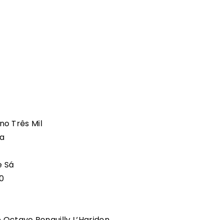
o Três Mil
ra
e Sá
0
e Octave Penguilly L’Haridon