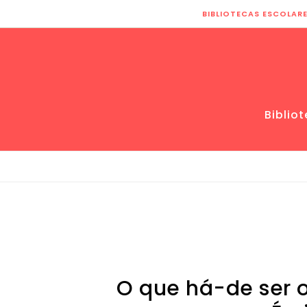
Skip to content
BIBLIOTECAS ESCOLAR
Biblio
O que há-de ser o