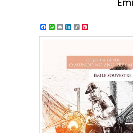
Émi
Facebook
WhatsApp
Email
LinkedIn
Copy
Pinterest
Link