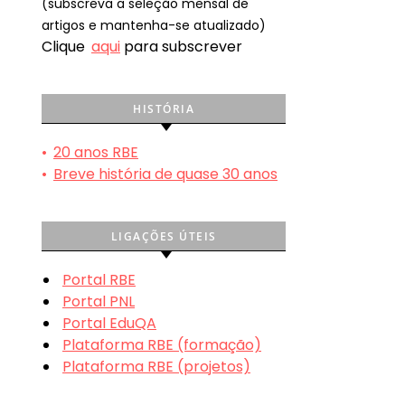
(subscreva a seleção mensal de
artigos e mantenha-se atualizado)
Clique
aqui
para subscrever
HISTÓRIA
•
20 anos RBE
•
Breve história de quase 30 anos
LIGAÇÕES ÚTEIS
Portal RBE
Portal PNL
Portal EduQA
Plataforma RBE (formação)
Plataforma RBE (projetos)