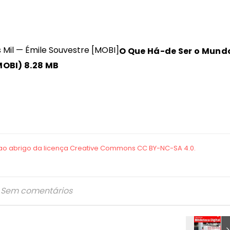
O Que Há-de Ser o Mund
(MOBI)
8.28 MB
Sem comentários