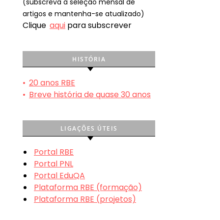
(subscreva a seleção mensal de
artigos e mantenha-se atualizado)
Clique
aqui
para subscrever
HISTÓRIA
•
20 anos RBE
•
Breve história de quase 30 anos
LIGAÇÕES ÚTEIS
Portal RBE
Portal PNL
Portal EduQA
Plataforma RBE (formação)
Plataforma RBE (projetos)