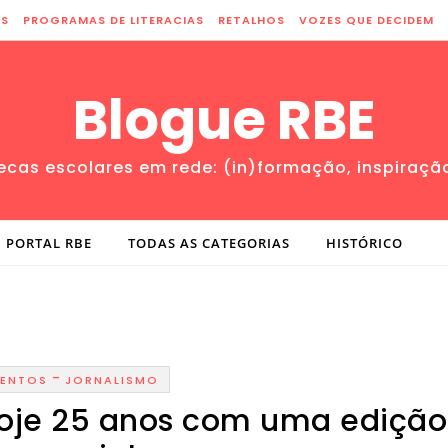
ES
PROGRAMAS DE LITERACIAS
RETALHOS
VOZES QUE DECIDEM
Blogue RBE
tecas escolares em rede: (in)formação, inspiraçã
PORTAL RBE
TODAS AS CATEGORIAS
HISTÓRICO
-
VENTOS
JORNALISMO
hoje 25 anos com uma edição