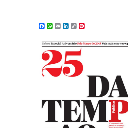
Facebook
WhatsApp
Email
LinkedIn
Copy
Pinterest
Link