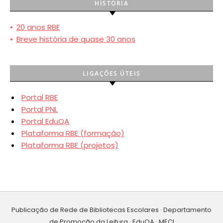
HISTÓRIA
•
20 anos RBE
•
Breve história de quase 30 anos
LIGAÇÕES ÚTEIS
Portal RBE
Portal PNL
Portal EduQA
Plataforma RBE (formação)
Plataforma RBE (projetos)
Publicação de Rede de Bibliotecas Escolares · Departamento
de Promoção da Leitura · EduQA · MECI