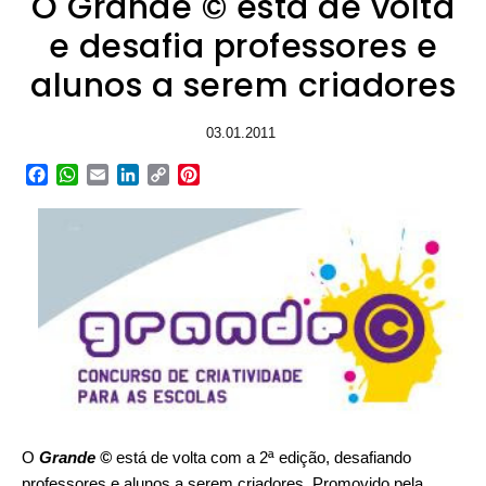
O Grande © está de volta
e desafia professores e
alunos a serem criadores
03.01.2011
Facebook
WhatsApp
Email
LinkedIn
Copy
Pinterest
Link
O
Grande ©
está de volta com a 2ª edição, desafiando
professores e alunos a serem criadores. Promovido pela