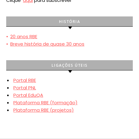
Clique
aqui
para subscrever
HISTÓRIA
•
20 anos RBE
•
Breve história de quase 30 anos
LIGAÇÕES ÚTEIS
Portal RBE
Portal PNL
Portal EduQA
Plataforma RBE (formação)
Plataforma RBE (projetos)