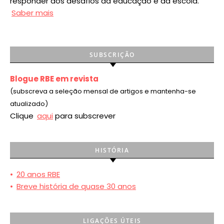
responder aos desafios da educação e da escola.
Saber mais
SUBSCRIÇÃO
Blogue RBE em revista
(subscreva a seleção mensal de artigos e mantenha-se
atualizado)
Clique
aqui
para subscrever
HISTÓRIA
•
20 anos RBE
•
Breve história de quase 30 anos
LIGAÇÕES ÚTEIS