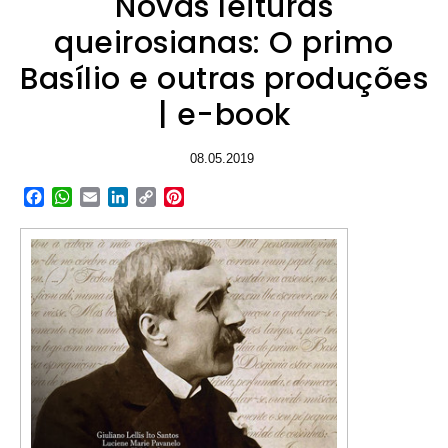
Novas leituras
queirosianas: O primo
Basílio e outras produções
| e-book
08.05.2019
Facebook
WhatsApp
Email
LinkedIn
Copy
Pinterest
Link