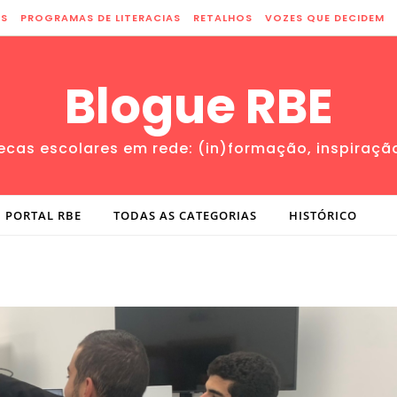
ES
PROGRAMAS DE LITERACIAS
RETALHOS
VOZES QUE DECIDEM
Blogue RBE
tecas escolares em rede: (in)formação, inspiraçã
PORTAL RBE
TODAS AS CATEGORIAS
HISTÓRICO