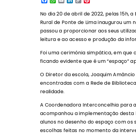
Facebook
WhatsApp
Email
LinkedIn
Copy
Pinterest
Link
No dia 20 de abril de 2022, pelas 15h, 
Rural de Ponte de Lima inaugurou um no
passou a proporcionar aos seus utiliz
leitura e ao acesso e produção da in
Foi uma cerimónia simpática, em que a
ficando evidente que é um “espaço” ap
O Diretor da escola, Joaquim Amâncio V
encontradas com a Rede de Biblioteca
realidade.
A Coordenadora Interconcelhia para a
acompanhou a implementação desta bibl
alunos no desenho do espaço com os se
escolhas feitas no momento da interv