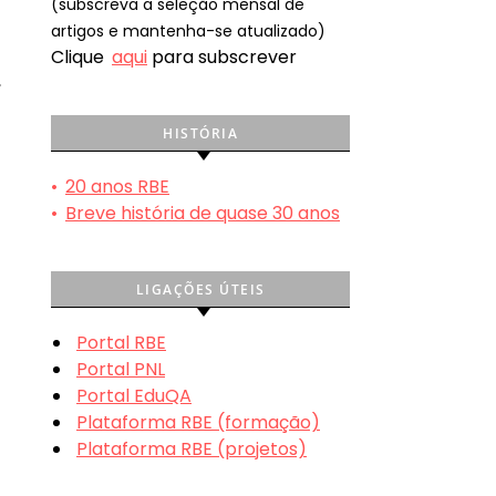
(subscreva a seleção mensal de
artigos e mantenha-se atualizado)
Clique
aqui
para subscrever
,
HISTÓRIA
•
20 anos RBE
•
Breve história de quase 30 anos
LIGAÇÕES ÚTEIS
Portal RBE
Portal PNL
Portal EduQA
Plataforma RBE (formação)
Plataforma RBE (projetos)