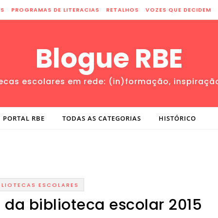
ES
PROGRAMAS DE LITERACIAS
RETALHOS
VOZES QUE DECIDEM
Blogue RBE
tecas escolares em rede: (in)formação, inspiraçã
PORTAL RBE
TODAS AS CATEGORIAS
HISTÓRICO
BLIOTECAS ESCOLARES
 da biblioteca escolar 2015