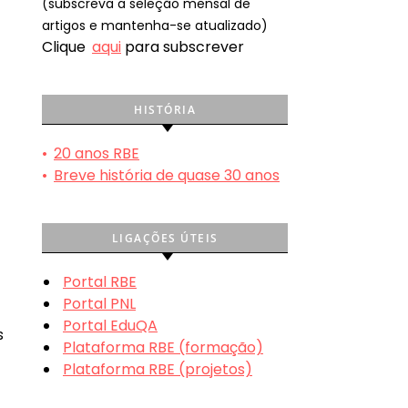
(subscreva a seleção mensal de
artigos e mantenha-se atualizado)
Clique
aqui
para subscrever
HISTÓRIA
•
20 anos RBE
•
Breve história de quase 30 anos
LIGAÇÕES ÚTEIS
Portal RBE
Portal PNL
Portal EduQA
s
Plataforma RBE (formação)
Plataforma RBE (projetos)