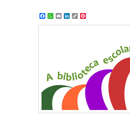
Facebook
WhatsApp
Email
LinkedIn
Copy
Pinterest
Link