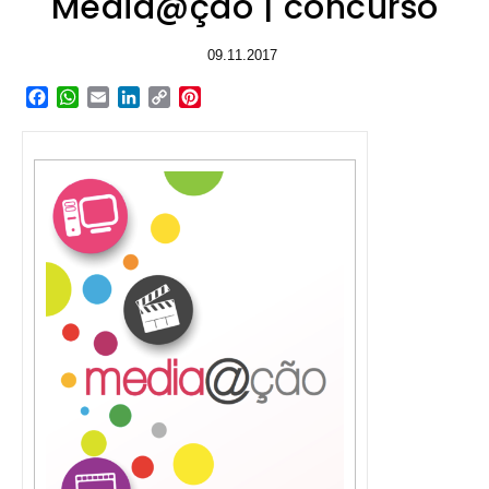
Media@ção | concurso
09.11.2017
Facebook
WhatsApp
Email
LinkedIn
Copy
Pinterest
Link