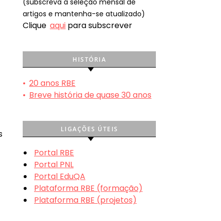
(subscreva a seleção mensal de
artigos e mantenha-se atualizado)
Clique
aqui
para subscrever
HISTÓRIA
•
20 anos RBE
•
Breve história de quase 30 anos
LIGAÇÕES ÚTEIS
s
Portal RBE
Portal PNL
Portal EduQA
Plataforma RBE (formação)
Plataforma RBE (projetos)