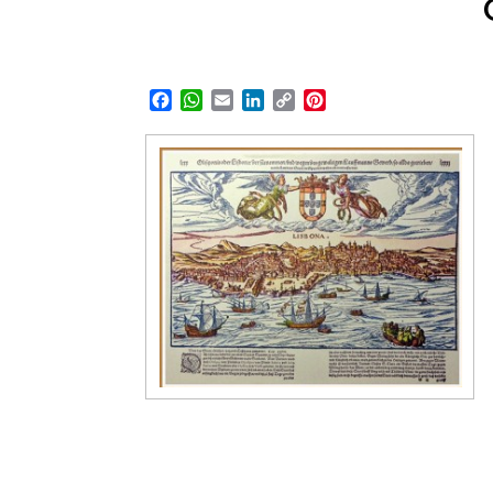
Facebook
WhatsApp
Email
LinkedIn
Copy
Pinterest
Link