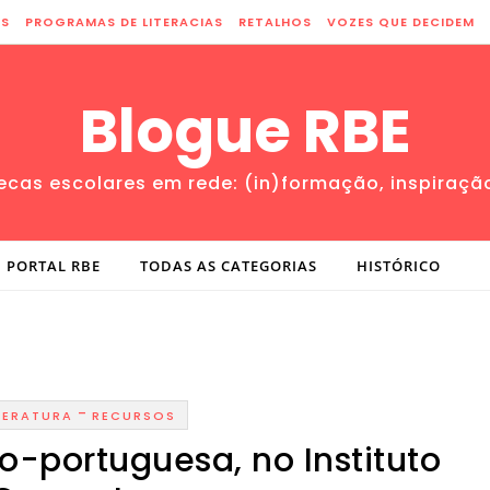
ES
PROGRAMAS DE LITERACIAS
RETALHOS
VOZES QUE DECIDEM
Blogue RBE
tecas escolares em rede: (in)formação, inspiraçã
PORTAL RBE
TODAS AS CATEGORIAS
HISTÓRICO
-
TERATURA
RECURSOS
no-portuguesa, no Instituto