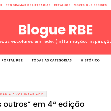
ES
PROGRAMAS DE LITERACIAS
RETALHOS
VOZES QUE DECIDEM
Blogue RBE
tecas escolares em rede: (in)formação, inspiraçã
PORTAL RBE
TODAS AS CATEGORIAS
HISTÓRICO
-
ADANIA
VOLUNTARIADO
s outros” em 4ª edição