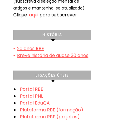
(subscreva a seleção mensal de
artigos e mantenha-se atualizado)
Clique
aqui
para subscrever
HISTÓRIA
•
20 anos RBE
•
Breve história de quase 30 anos
LIGAÇÕES ÚTEIS
Portal RBE
Portal PNL
Portal EduQA
Plataforma RBE (formação)
Plataforma RBE (projetos)