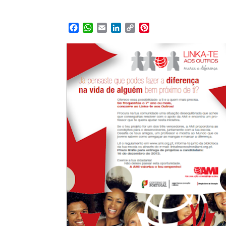
Facebook
WhatsApp
Email
LinkedIn
Copy
Pinterest
Link