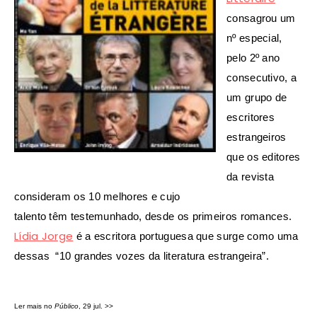
consagrou um
nº especial,
pelo 2º ano
consecutivo, a
um grupo de
escritores
estrangeiros
que os editores
da revista
consideram os 10 melhores e cujo
talento
têm
testemunhado
, desde os primeiros romances.
Lídia Jorge
é a escritora portuguesa que surge como uma
dessas “10 grandes vozes da literatura estrangeira”.
Ler mais no
Público
, 29 jul. >>