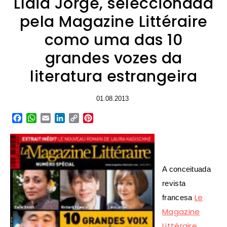
Lídia Jorge, seleccionada
pela Magazine Littéraire
como uma das 10
grandes vozes da
literatura estrangeira
01.08.2013
Facebook
WhatsApp
Email
LinkedIn
Copy
Pinterest
Link
A conceituada
revista
Le
francesa
Magazine
Littéraire