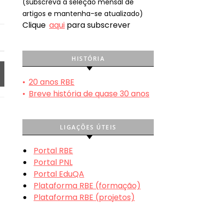
(subscreva a seleção mensal de
artigos e mantenha-se atualizado)
Clique
aqui
para subscrever
HISTÓRIA
•
20 anos RBE
•
Breve história de quase 30 anos
LIGAÇÕES ÚTEIS
Portal RBE
Portal PNL
Portal EduQA
Plataforma RBE (formação)
Plataforma RBE (projetos)