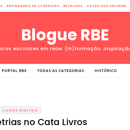
ES
PROGRAMAS DE LITERACIAS
RETALHOS
VOZES QUE DECIDEM
Blogue RBE
tecas escolares em rede: (in)formação, inspiraçã
PORTAL RBE
TODAS AS CATEGORIAS
HISTÓRICO
LIVROS DIGITAIS
etrias no Cata Livros