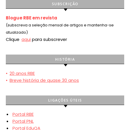
SUBSCRIÇÃO
Blogue RBE em revista
(subscreva a seleção mensal de artigos e mantenha-se
atualizado)
Clique
aqui
para subscrever
HISTÓRIA
•
20 anos RBE
•
Breve história de quase 30 anos
LIGAÇÕES ÚTEIS
Portal RBE
Portal PNL
Portal EduQA