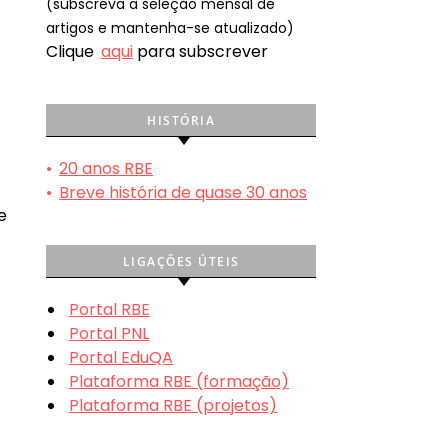
(subscreva a seleção mensal de
artigos e mantenha-se atualizado)
Clique
aqui
para subscrever
HISTÓRIA
•
20 anos RBE
•
Breve história de quase 30 anos
e
LIGAÇÕES ÚTEIS
Portal RBE
Portal PNL
Portal EduQA
Plataforma RBE (formação)
Plataforma RBE (projetos)