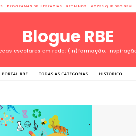
ES
PROGRAMAS DE LITERACIAS
RETALHOS
VOZES QUE DECIDEM
Blogue RBE
tecas escolares em rede: (in)formação, inspiraçã
PORTAL RBE
TODAS AS CATEGORIAS
HISTÓRICO