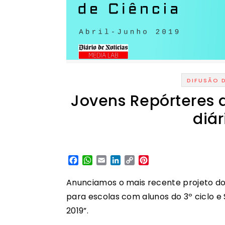
DIFUSÃO 
Jovens Repórteres d
diár
Facebook
WhatsApp
Email
LinkedIn
Copy
Pinterest
Link
Anunciamos o mais recente projeto do 
para escolas com alunos do 3º ciclo e 
2019”.