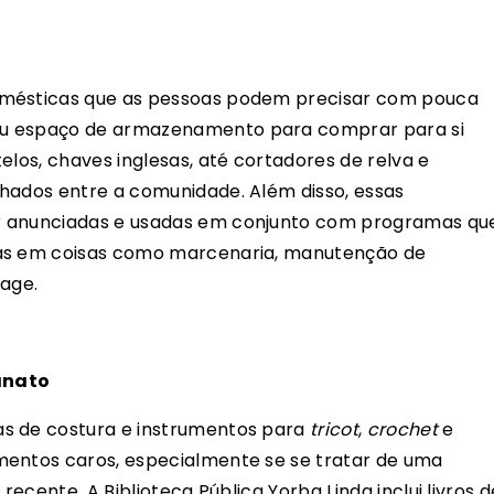
omésticas que as pessoas podem precisar com pouca
ou espaço de armazenamento para comprar para si
elos, chaves inglesas, até cortadores de relva e
hados entre a comunidade. Além disso, essas
r anunciadas e usadas em conjunto com programas qu
cas em coisas como marcenaria, manutenção de
lage.
anato
as de costura e instrumentos para
tricot
,
crochet
e
mentos caros, especialmente se se tratar de uma
recente. A Biblioteca Pública Yorba Linda inclui livros d