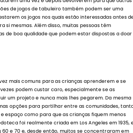
rutarem uma vez e depois devolverem para que outras
ões de jogos de tabuleiro também podem ser uma
starem os jogos nos quais estão interessadas antes d
 si mesmas. Além disso, muitas pessoas têm
s de boa qualidade que podem estar dispostas a doar
a vez mais comuns para as crianças aprenderem e se
ezes podem custar caro, especialmente se as
luir um projeto e nunca mais lhes pegarem. Da mesma
mas opções para partilhar entre as comunidades, tant
o e espaço como para que as crianças fiquem menos
edoteca foi realmente criada em Los Angeles em 1935, 
s 60 e 70 e, desde então, muitos se concentraram em