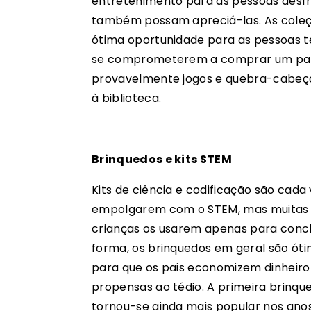
entretenimento para as pessoas desf
também possam apreciá-las. As coleç
ótima oportunidade para as pessoas te
se comprometerem a comprar um para
provavelmente jogos e quebra-cabeça
à biblioteca.
Brinquedos e kits STEM
Kits de ciência e codificação são cad
empolgarem com o STEM, mas muitas v
crianças os usarem apenas para conc
forma, os brinquedos em geral são óti
para que os pais economizem dinheir
propensas ao tédio. A primeira brinqu
tornou-se ainda mais popular nos ano