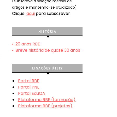
(subscreva a seleção mensal de
artigos e mantenha-se atualizado)
Clique
aqui
para subscrever
HISTÓRIA
•
20 anos RBE
•
Breve história de quase 30 anos
m
LIGAÇÕES ÚTEIS
Portal RBE
Portal PNL
Portal EduQA
Plataforma RBE (formação)
Plataforma RBE (projetos)