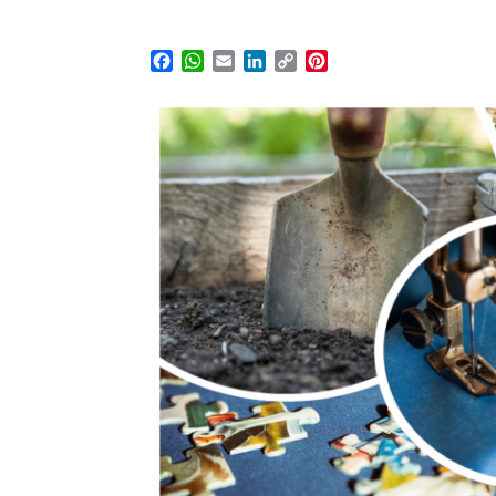
Facebook
WhatsApp
Email
LinkedIn
Copy
Pinterest
Link