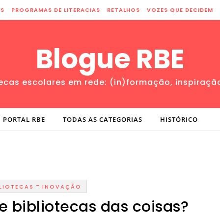
ES
PROGRAMAS DE LITERACIAS
RETALHOS
VOZES QUE DECIDEM
Blogue RBE
tecas escolares em rede: (in)formação, inspiraçã
PORTAL RBE
TODAS AS CATEGORIAS
HISTÓRICO
-
BLIOTECAS
INOVAÇÃO
de bibliotecas das coisas?