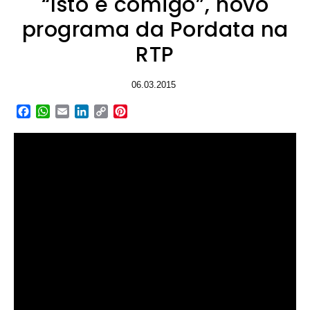
“Isto é comigo”, novo
programa da Pordata na
RTP
06.03.2015
Facebook
WhatsApp
Email
LinkedIn
Copy
Pinterest
Link