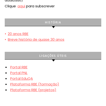
atualizado)
Clique
aqui
para subscrever
HISTÓRIA
•
20 anos RBE
•
Breve história de quase 30 anos
LIGAÇÕES ÚTEIS
Portal RBE
Portal PNL
Portal EduQA
Plataforma RBE (formação)
Plataforma RBE (projetos)