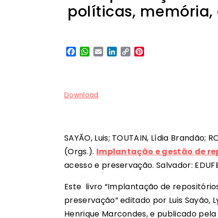
políticas, memória,
Facebook
WhatsApp
Email
LinkedIn
Copy
Pinterest
Link
Download
SAYÃO, Luis; TOUTAIN, Lídia Brandão; 
(Orgs.).
Implantação e gestão de rep
acesso e preservação. Salvador: EDUFBA,
Este livro “Implantação de repositórios
preservação” editado por Luis Sayão, L
Henrique Marcondes, e publicado pela 