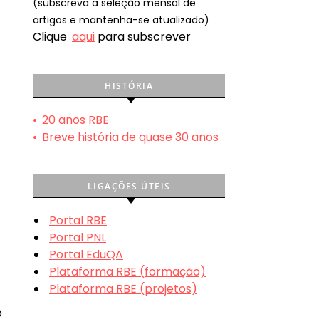
(subscreva a seleção mensal de
o
artigos e mantenha-se atualizado)
Clique
aqui
para subscrever
HISTÓRIA
•
20 anos RBE
•
Breve história de quase 30 anos
LIGAÇÕES ÚTEIS
Portal RBE
Portal PNL
Portal EduQA
Plataforma RBE (formação)
Plataforma RBE (projetos)
o