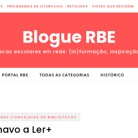
ES
PROGRAMAS DE LITERACIAS
RETALHOS
VOZES QUE DECIDEM
Blogue RBE
tecas escolares em rede: (in)formação, inspiraçã
PORTAL RBE
TODAS AS CATEGORIAS
HISTÓRICO
EDES CONCELHIAS DE BIBLIOTECAS
lhavo a Ler+