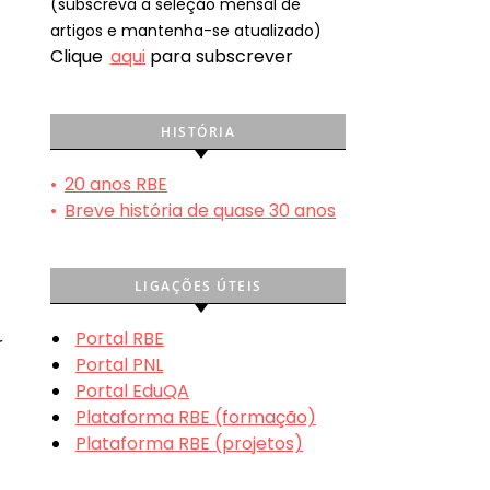
(subscreva a seleção mensal de
artigos e mantenha-se atualizado)
Clique
aqui
para subscrever
HISTÓRIA
•
20 anos RBE
•
Breve história de quase 30 anos
LIGAÇÕES ÚTEIS
Portal RBE
r
Portal PNL
Portal EduQA
Plataforma RBE (formação)
Plataforma RBE (projetos)