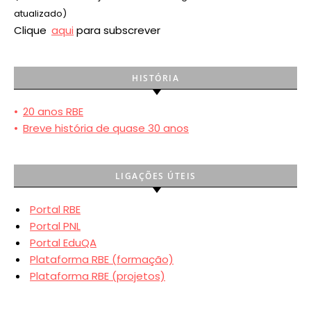
atualizado)
Clique
aqui
para subscrever
HISTÓRIA
•
20 anos RBE
•
Breve história de quase 30 anos
LIGAÇÕES ÚTEIS
Portal RBE
Portal PNL
Portal EduQA
Plataforma RBE (formação)
Plataforma RBE (projetos)