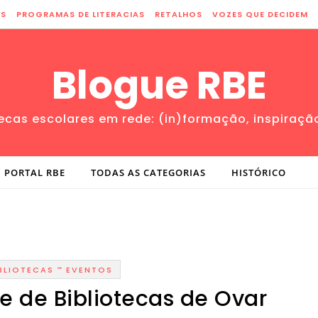
ES
PROGRAMAS DE LITERACIAS
RETALHOS
VOZES QUE DECIDEM
Blogue RBE
tecas escolares em rede: (in)formação, inspiraçã
PORTAL RBE
TODAS AS CATEGORIAS
HISTÓRICO
-
BLIOTECAS
EVENTOS
de de Bibliotecas de Ovar