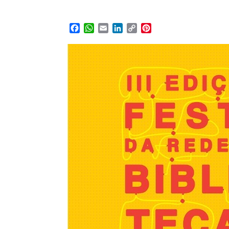
Facebook
WhatsApp
Email
LinkedIn
Copy
Pinterest
Link