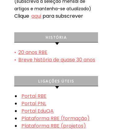
(subscreva a seleção mensal de
artigos e mantenha-se atualizado)
Clique
aqui
para subscrever
HISTÓRIA
•
20 anos RBE
•
Breve história de quase 30 anos
LIGAÇÕES ÚTEIS
Portal RBE
Portal PNL
Portal EduQA
Plataforma RBE (formação)
Plataforma RBE (projetos)