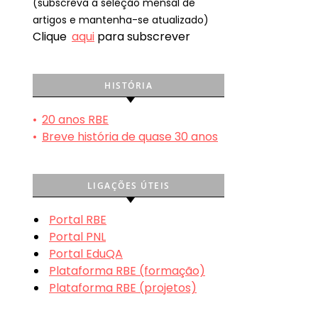
(subscreva a seleção mensal de
artigos e mantenha-se atualizado)
Clique
aqui
para subscrever
HISTÓRIA
•
20 anos RBE
•
Breve história de quase 30 anos
LIGAÇÕES ÚTEIS
Portal RBE
Portal PNL
Portal EduQA
Plataforma RBE (formação)
Plataforma RBE (projetos)