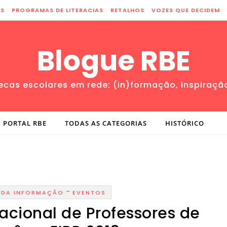
ES
PROGRAMAS DE LITERACIAS
RETALHOS
VOZES QUE DECIDEM
Blogue RBE
tecas escolares em rede: (in)formação, inspiraçã
PORTAL RBE
TODAS AS CATEGORIAS
HISTÓRICO
-
 DA INFORMAÇÃO
EVENTOS
nacional de Professores de