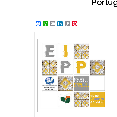
Portug
Facebook
WhatsApp
Email
LinkedIn
Copy
Pinterest
Link