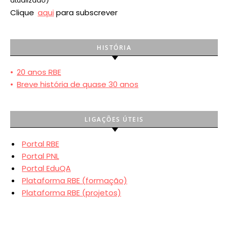
atualizado)
Clique
aqui
para subscrever
HISTÓRIA
•
20 anos RBE
•
Breve história de quase 30 anos
LIGAÇÕES ÚTEIS
Portal RBE
Portal PNL
Portal EduQA
Plataforma RBE (formação)
Plataforma RBE (projetos)