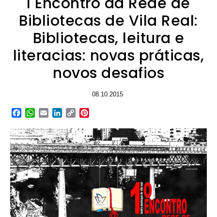
I Encontro da Rede de
Bibliotecas de Vila Real:
Bibliotecas, leitura e
literacias: novas práticas,
novos desafios
08.10.2015
Facebook
WhatsApp
Email
LinkedIn
Copy
Pinterest
Link