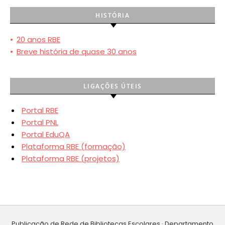
HISTÓRIA
•
20 anos RBE
•
Breve história de quase 30 anos
LIGAÇÕES ÚTEIS
Portal RBE
Portal PNL
Portal EduQA
Plataforma RBE (formação)
Plataforma RBE (projetos)
Publicação de Rede de Bibliotecas Escolares · Departamento