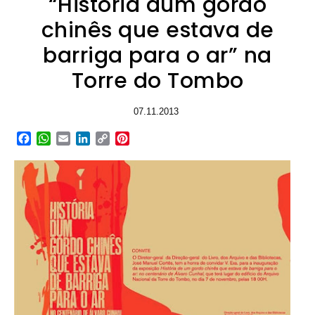
“História dum gordo
chinês que estava de
barriga para o ar” na
Torre do Tombo
07.11.2013
Facebook
WhatsApp
Email
LinkedIn
Copy
Pinterest
Link