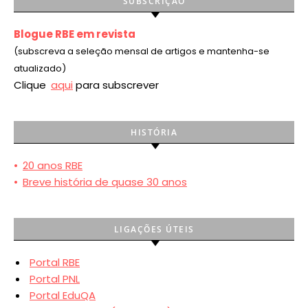
SUBSCRIÇÃO
Blogue RBE em revista
(subscreva a seleção mensal de artigos e mantenha-se
atualizado)
Clique
aqui
para subscrever
HISTÓRIA
•
20 anos RBE
•
Breve história de quase 30 anos
LIGAÇÕES ÚTEIS
Portal RBE
Portal PNL
Portal EduQA