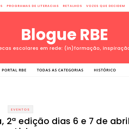
ES
PROGRAMAS DE LITERACIAS
RETALHOS
VOZES QUE DECIDEM
Blogue RBE
tecas escolares em rede: (in)formação, inspiraçã
PORTAL RBE
TODAS AS CATEGORIAS
HISTÓRICO
EVENTOS
, 2ª edição dias 6 e 7 de abri