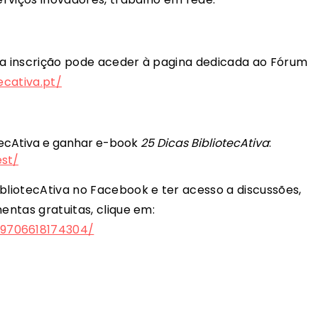
 a inscrição pode aceder à pagina dedicada ao Fórum
ecativa.pt/
otecAtiva e ganhar e-book
25 Dicas BibliotecAtiva
:
est/
ibliotecAtiva no Facebook e ter acesso a discussões,
entas gratuitas, clique em:
19706618174304/