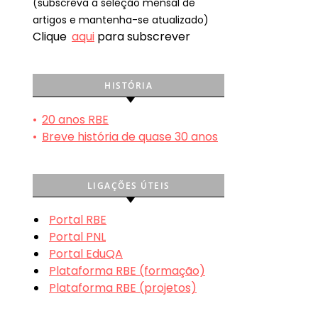
(subscreva a seleção mensal de
artigos e mantenha-se atualizado)
Clique
aqui
para subscrever
HISTÓRIA
•
20 anos RBE
•
Breve história de quase 30 anos
LIGAÇÕES ÚTEIS
Portal RBE
Portal PNL
Portal EduQA
Plataforma RBE (formação)
Plataforma RBE (projetos)