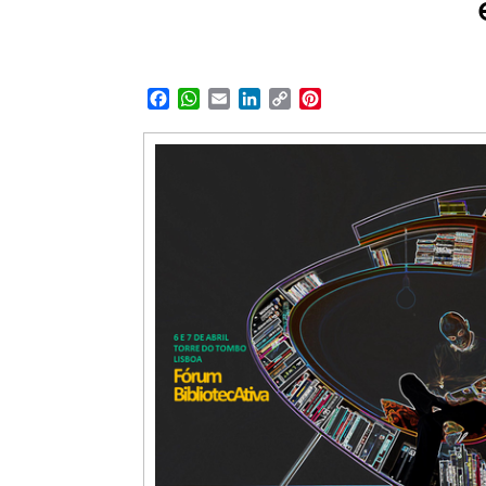
Facebook
WhatsApp
Email
LinkedIn
Copy
Pinterest
Link