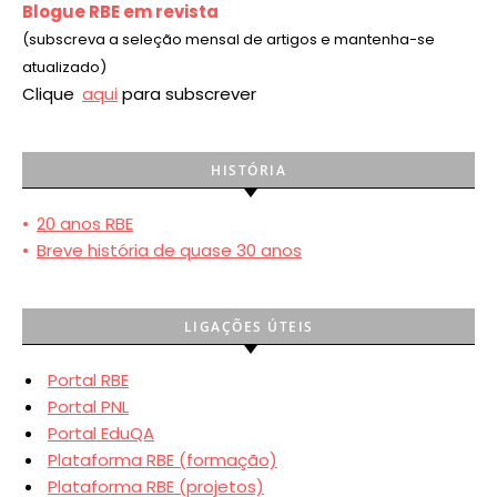
Blogue RBE em revista
(subscreva a seleção mensal de artigos e mantenha-se
atualizado)
Clique
aqui
para subscrever
HISTÓRIA
•
20 anos RBE
•
Breve história de quase 30 anos
LIGAÇÕES ÚTEIS
Portal RBE
Portal PNL
Portal EduQA
Plataforma RBE (formação)
Plataforma RBE (projetos)